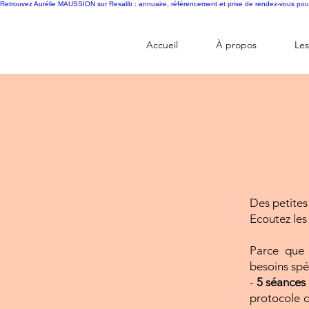
Retrouvez Aurélie MAUSSION sur Resalib : annuaire, référencement et prise de rendez-vous pou
Accueil
À propos
Les
Des petites
Ecoutez les
Parce que 
besoins spé
-
5 séances 
protocole d