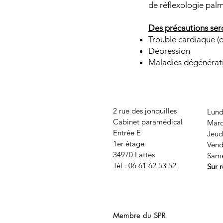
de réflexologie palm
Des précautions sero
Trouble cardiaque (o
Dépression
Maladies dégénérativ
2 rue des jonquilles
Lund
Cabinet paramédical
Mard
Entrée E
Jeud
1er étage
Vend
34970 Lattes
Same
Tél : 06 61 62 53 52
Sur 
Membre du SPR