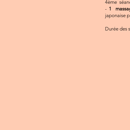
4ème séance
-
1 mass
japonaise p
Durée des s