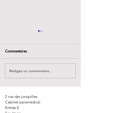
Commentaires
Rédigez un commentaire...
CONCOURS
ATELIER PSYCHO
ANNIVERSAIRE🎉🎉🎉
REFLEXO
2 rue des jonquilles
Cabinet paramédical
Entrée E