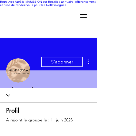
Retrouvez Aurélie MAUSSION sur Resalib : annuaire, référencement
et prise de rendez-vous pour les Réflexologues
Plus d'actions
S'abonner
Administrateur
reflexorelie
Profil
A rejoint le groupe le : 11 juin 2023