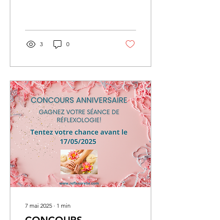
Accordez vous enfin ce
moment tant mérité ! Les
séances de...
3
0
7 mai 2025
∙
1
min